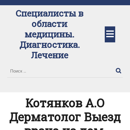
Перейти
к
Специалисты в
содержимому
области
Кно
медицины.
Диагностика.
Отк
Лечение
Котянков А.О
Дерматолог Выезд