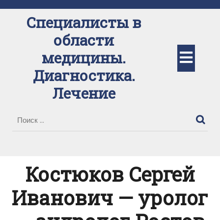
Перейти
к
Специалисты в
содержимому
области
Кно
медицины.
Диагностика.
Отк
Лечение
Костюков Сергей
Иванович — уролог