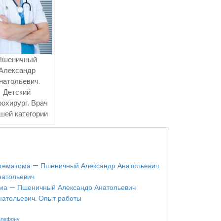
Пшеничный
Александр
натольевич.
Детский
рохирург. Врач
шей категории
огематома — Пшеничный Александр Анатольевич
атольевич
ма — Пшеничный Александр Анатольевич
атольевич. Опыт работы
елефону