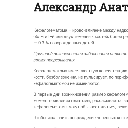
Александр Ана
Кефалогематома – кровоизлияние между надкос
обл-ти 1-й или двух теменных костей, более ре
— 0.3 % новорожденных детей.
Причиной возникновения заболевания являетс
время прорезывания.
Кефалогематома имеет жесткую консист-нцию 
кости, безболезненна, не пульсирует, по пери
кефалогематомой не изменяются.
В первые дни возникновения размер кефалогем
момент появления гематомы, рассасывается за 
кефалогем-томы могут обызвествляться, реже 
Чтобы исключить повреждение черепных косте