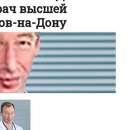
рач высшей
тов-на-Дону