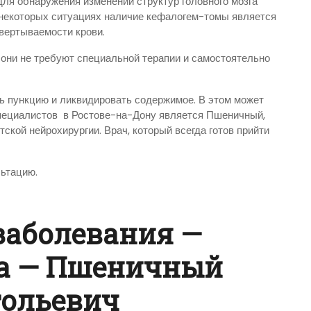
ля обнаружения изменений структур головного мозга
 некоторых ситуациях наличие кефалогем-томы является
вертываемости крови.
они не требуют специальной терапии и самостоятельно
 пункцию и ликвидировать содержимое. В этом может
специалистов в Ростове-на-Дону является Пшеничный,
ской нейрохирургии. Врач, который всегда готов прийти
льтацию.
заболевания —
а — Пшеничный
тольевич