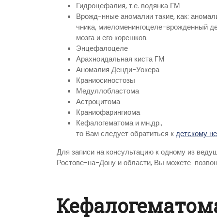
Гидроцефалия, т.е. водянка ГМ
Врожд-нные аномалии такие, как: аномали
чника, миеломенингоцеле-врожденный де
мозга и его корешков.
Энцефалоцеле
Арахноидальная киста ГМ
Аномалия Денди-Уокера
Краниосиностозы
Медуллобластома
Астроцитома
Краниофарингиома
Кефалогематома и мн.др.,
то Вам следует обратиться к
детскому не
Для записи на консультацию к одному из веду
Ростове-на-Дону и области, Вы можете позвон
Кефалогематом