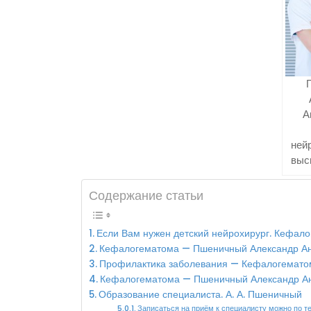
А
ней
выс
Содержание статьи
Если Вам нужен детский нейрохирург. Кефал
Кефалогематома — Пшеничный Александр Ан
Профилактика заболевания — Кефалогемато
Кефалогематома — Пшеничный Александр Ан
Образование специалиста. А. А. Пшеничный
Записаться на приём к специалисту можно по т