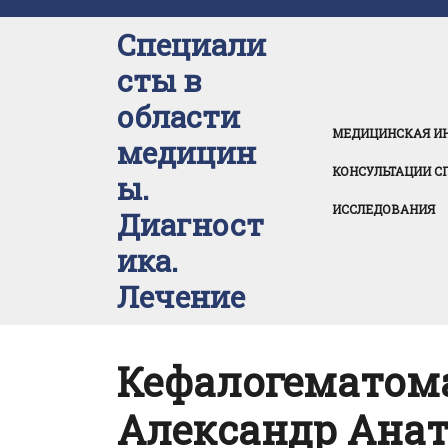
Перейти
к
Специали
содержимому
сты в
области
МЕДИЦИНСКАЯ И
медицин
КОНСУЛЬТАЦИИ С
ы.
ИССЛЕДОВАНИЯ
Диагност
ика.
Лечение
Кефалогематом
Александр Анат