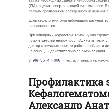
Так же необходимо сделать нейросонографию д
(ГМ), оценить свертывающей сис-мы крови. В
первым проявлением врожденного изменения с
Если кефалогематомы небольшого размера, то 
рассасываются.
При обширных кефалогем-томах нужно сделать
помочь детский нейрохирург. Одним из таких 
доктор с немалым опытом работы в области дет
на помощь и действительно ее оказывающий.
8-918-55-44-698
— тел. для записи на консу
Профилактика 
Кефалогематом
Александр Ана