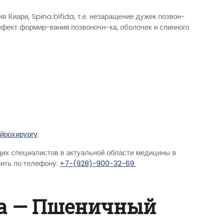
я Киари, Spina bifida, т.е. незаращение дужек позвон-
фект формир-вания позвоночн-ка, оболочек и спинного
йрохирургу
.
щих специалистов в актуальной области медицины в
ить по телефону:
+7-(928)-900-32-69
а — Пшеничный