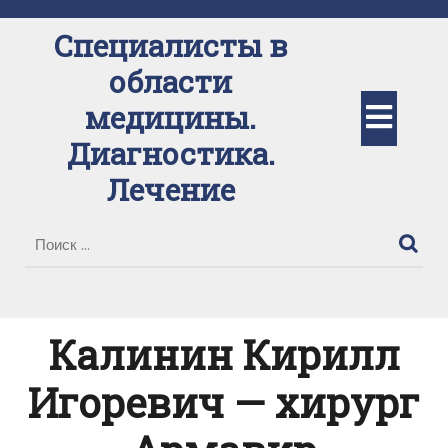
Перейти
к
Специалисты в
содержимому
области
Кно
медицины.
Диагностика.
Отк
Лечение
Калинин Кирилл
Игоревич — хирург