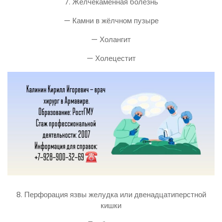
7. Желчекаменная болезнь
— Камни в жёлчном пузыре
— Холангит
— Холецестит
8. Перфорация язвы желудка или двенадцатиперстной
кишки