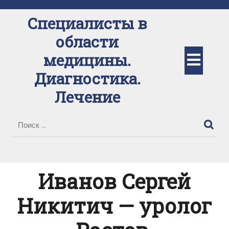
Перейти
к
Специалисты в
содержимому
области
Кно
медицины.
Диагностика.
Отк
Лечение
Иванов Сергей
Никитич — уролог