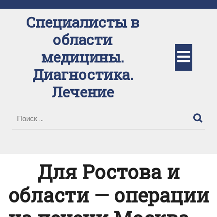
Перейти
к
Специалисты в
содержимому
области
Кно
медицины.
Диагностика.
Отк
Лечение
Для Ростова и
области — операции