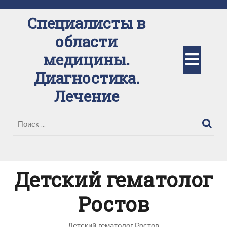
Перейти
к
Специалисты в
содержимому
области
Кно
медицины.
Диагностика.
Отк
Лечение
Детский гематолог
Ростов
Детский гематолог Ростов