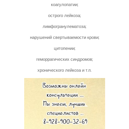
коагулопатии;
острого лейкоза;
лимфогранулематоза;
нарушений свертываемости крови;
цитопении;
геморрагических синдромов;
хронического лейкоза и т.п.