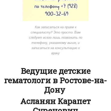
Как записаться на прием к
специалисту? Это просто. Вам
следует всего лишь позвонить по
телефону, указанному выше, и
записаться на консультацию к
врачу
Ведущие детские
гематологи в Ростове-на-
Дону
Асланян Карапет
Суренович