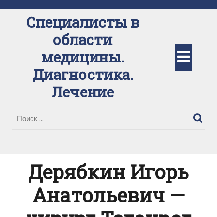
Перейти
к
Специалисты в
содержимому
области
Кно
медицины.
Диагностика.
Отк
Лечение
Дерябкин Игорь
Анатольевич —