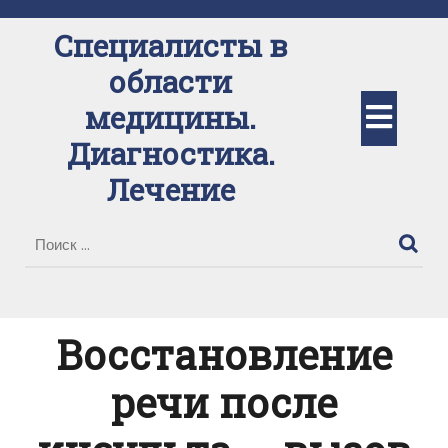
Перейти
к
Специалисты в
содержимому
области
Кно
медицины.
Диагностика.
Отк
Лечение
Восстановление
речи после