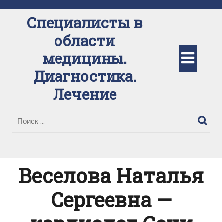
Перейти
к
Специалисты в
содержимому
области
Кно
медицины.
Диагностика.
Отк
Лечение
Веселова Наталья
Сергеевна —