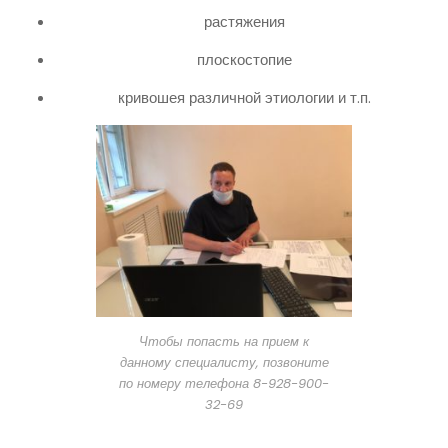
растяжения
плоскостопие
кривошея различной этиологии и т.п.
Чтобы попасть на прием к
данному специалисту, позвоните
по номеру телефона 8-928-900-
32-69