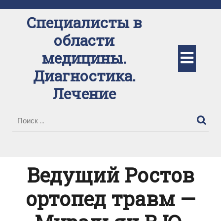
Перейти
к
Специалисты в
содержимому
области
Кно
медицины.
Диагностика.
Отк
Лечение
Ведущий Ростов
ортопед травм —