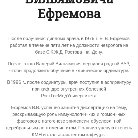
Ефремова
После получения диплома врача, в 1979 г. В. В. Ефремов
работал в течение пяти лет на должности невролога на
базе С.К.Ж.Д. Ростова-на-Дону.
После этого Валерий Вильямович вернулся родной ВУЗ,
чтобы продолжить обучение в клинической ординатуре.
В 1986 г., после ординатуры, врач поступил в аспирантуру
при каф-дре внутренних болезней
РостГосМедУниверситета.
Ефремов В.В. успешно защитил диссертацию на тему,
раскрывающую роль иммунологич-ких и гормон-ных
факторов в патогенезе эпилепсии, обусловл-ной
церебральным лептоменингитом. Получил ученую степень
КМН и стал ассистентом каф-дры.