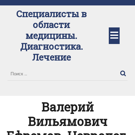
Перейти
к
Специалисты в
содержимому
области
Кно
медицины.
Диагностика.
Отк
Лечение
Валерий
Вильямович