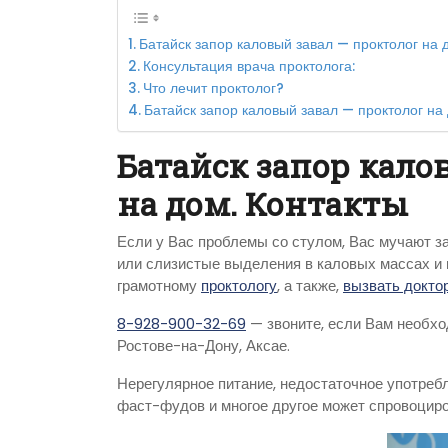
Батайск запор каловый завал — проктолог на 
Консультация врача проктолога:
Что лечит проктолог?
Батайск запор каловый завал — проктолог н
Батайск запор кало
на дом. Контакты
Если у Вас проблемы со стулом, Вас мучают з
или слизистые выделения в каловых массах и в
грамотному
проктологу
, а также,
вызвать доктор
8-928-900-32-69
— звоните, если Вам необхо
Ростове-на-Дону, Аксае.
Нерегулярное питание, недостаточное употребл
фаст-фудов и многое другое может спровоцир