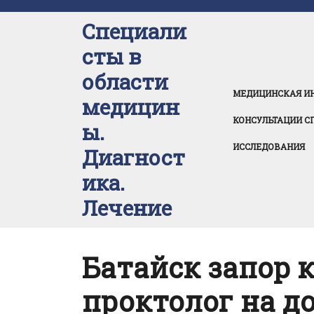
Перейти
к
Специали
содержимому
сты в
области
МЕДИЦИНСКАЯ И
медицин
КОНСУЛЬТАЦИИ С
ы.
ИССЛЕДОВАНИЯ
Диагност
ика.
Лечение
Батайск запор 
проктолог на д