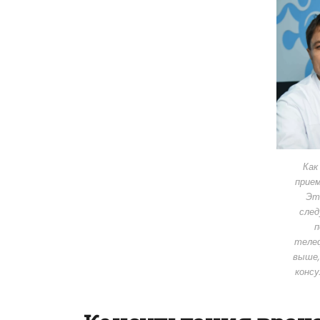
Как
прием
Эт
след
п
телеф
выше,
консу