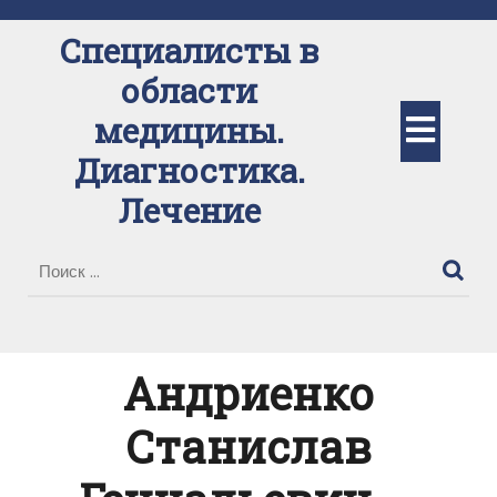
Перейти
к
Специалисты в
содержимому
области
Кно
медицины.
Диагностика.
Отк
Лечение
Андриенко
Станислав