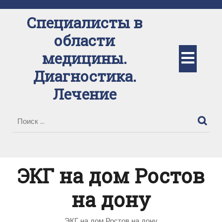
Перейти
к
Специалисты в
содержимому
области
Кно
медицины.
Диагностика.
Отк
Лечение
ЭКГ на дом Ростов
на дону
ЭКГ на дом Ростов на дону