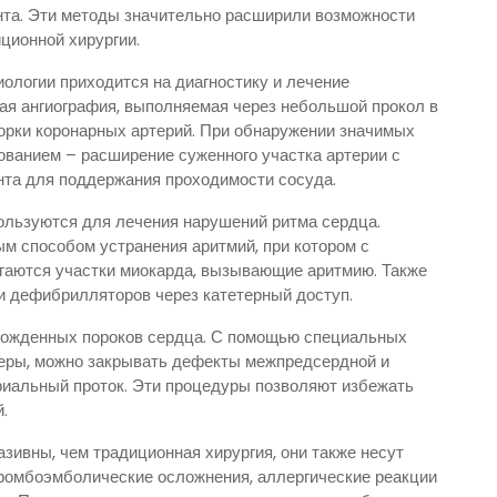
нта. Эти методы значительно расширили возможности
ционной хирургии.
ологии приходится на диагностику и лечение
ая ангиография, выполняемая через небольшой прокол в
порки коронарных артерий. При обнаружении значимых
ованием – расширение суженного участка артерии с
нта для поддержания проходимости сосуда.
пользуются для лечения нарушений ритма сердца.
м способом устранения аритмий, при котором с
игаются участки миокарда, вызывающие аритмию. Также
и дефибрилляторов через катетерный доступ.
врожденных пороков сердца. С помощью специальных
теры, можно закрывать дефекты межпредсердной и
риальный проток. Эти процедуры позволяют избежать
.
зивны, чем традиционная хирургия, они также несут
 тромбоэмболические осложнения, аллергические реакции