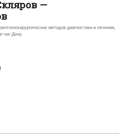
Скляров —
ов
рентгенохирургических методов диагностики и лечения,
ве-на-Дону.
9