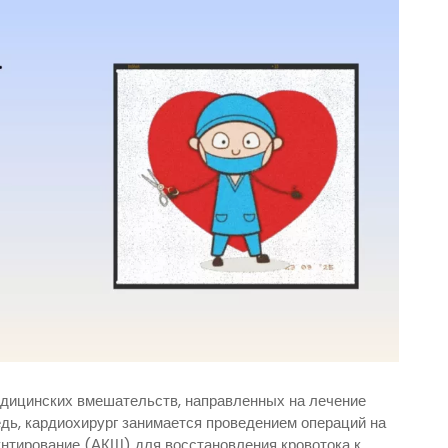
едицинских вмешательств, направленных на лечение
едь, кардиохирург занимается проведением операций на
нтирование (АКШ) для восстановления кровотока к