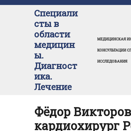
Перейти
к
Специали
содержимому
сты в
области
МЕДИЦИНСКАЯ И
медицин
КОНСУЛЬТАЦИИ С
ы.
ИССЛЕДОВАНИЯ
Диагност
ика.
Лечение
Фёдор Викторов
кардиохирург 