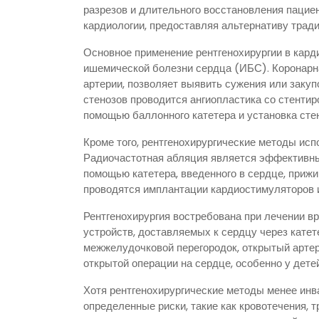
разрезов и длительного восстановления пацие
кардиологии, предоставляя альтернативу тради
Основное применение рентгенохирургии в карди
ишемической болезни сердца (ИБС). Коронарн
артерии, позволяет выявить сужения или заку
стенозов проводится ангиопластика со стентир
помощью баллонного катетера и установка сте
Кроме того, рентгенохирургические методы ис
Радиочастотная абляция является эффективны
помощью катетера, введенного в сердце, приж
проводятся имплантации кардиостимуляторов 
Рентгенохирургия востребована при лечении 
устройств, доставляемых к сердцу через кате
межжелудочковой перегородок, открытый арте
открытой операции на сердце, особенно у детей
Хотя рентгенохирургические методы менее инва
определенные риски, такие как кровотечения,