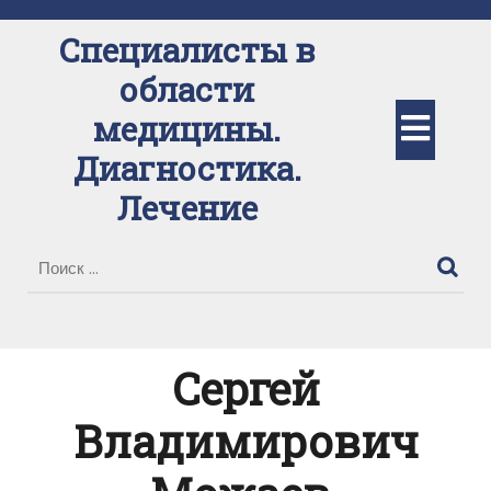
Перейти
к
Специалисты в
содержимому
области
Кно
медицины.
Диагностика.
Отк
Лечение
Сергей
Владимирович