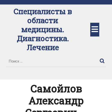
Перейти
к
Специалисты в
содержимому
области
Кно
медицины.
Диагностика.
Отк
Лечение
Самойлов
Александр