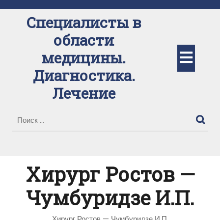
Перейти
к
Специалисты в
содержимому
области
Кно
медицины.
Диагностика.
Отк
Лечение
Хирург Ростов —
Чумбуридзе И.П.
Хирург Ростов — Чумбуридзе И.П.