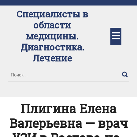
Перейти
к
Специалисты в
содержимому
области
Кно
медицины.
Диагностика.
Отк
Лечение
Плигина Елена
Валерьевна — врач