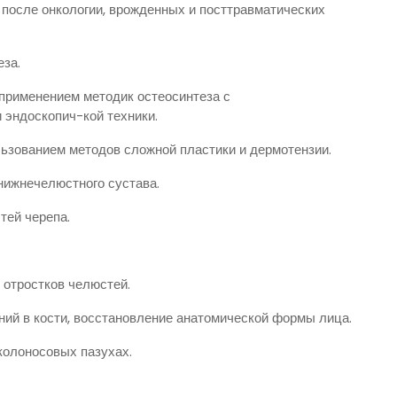
 после онкологии, врожденных и посттравматических
еза.
 применением методик остеосинтеза с
 эндоскопич-кой техники.
льзованием методов сложной пластики и дермотензии.
нижнечелюстного сустава.
тей черепа.
 отростков челюстей.
ий в кости, восстановление анатомической формы лица.
колоносовых пазухах.