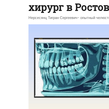
хирург в Росто
Нерсесянц Тигран Сергеевич- опытный челюст