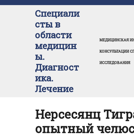
Перейти
к
Специали
содержимому
сты в
области
МЕДИЦИНСКАЯ И
медицин
КОНСУЛЬТАЦИИ С
ы.
ИССЛЕДОВАНИЯ
Диагност
ика.
Лечение
Нерсесянц Тигр
опытный челюс