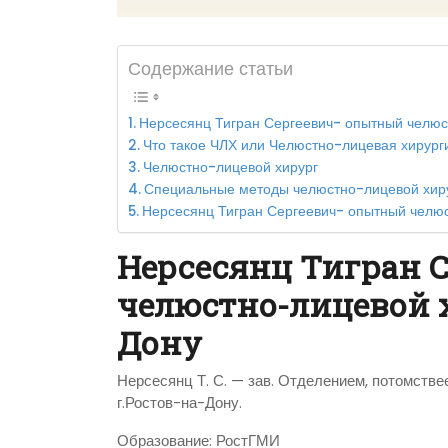
Содержание статьи
Нерсесянц Тигран Сергеевич- опытный челюс
Что такое ЧЛХ или Челюстно-лицевая хирург
Челюстно-лицевой хирург
Специальные методы челюстно-лицевой хиру
Нерсесянц Тигран Сергеевич- опытный челю
Нерсесянц Тигран 
челюстно-лицевой х
Дону
Нерсесянц Т. С. — зав. Отделением, потомстве
г.Ростов-на-Дону.
Образование: РостГМИ