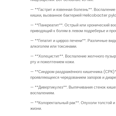
— **Гастрит и язвенная болезнь**. Воспалени
кишки, вызванное бактерией Helicobacter pylo
— **Панкреатит**. Острый или хронический в
приводящий к болям в левом подреберье и про
— **Гепатит и цирроз печени**. Различные ви
алкоголем или токсинами.
— **Холецистит**. Воспаление желчного пузыр
рту и пожелтением кожи.
— **Синдром раздражённого кишечника (СРК)**
проявляющееся чередованием запоров и диарей
— **Дивертикулез**. Выпячивания стенок кише
воспалениям.
— **Колоректальный рак**. Опухоли толстой и 
жизни.