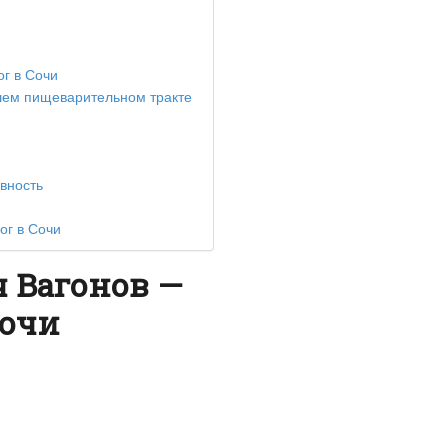
ог в Сочи
вашем пищеварительном тракте
вность
ог в Сочи
 Вагонов —
Сочи