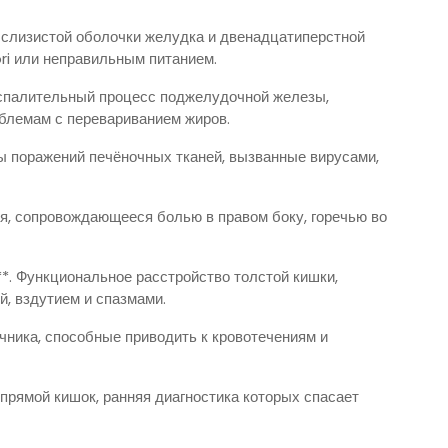
е слизистой оболочки желудка и двенадцатиперстной
ri или неправильным питанием.
оспалительный процесс поджелудочной железы,
блемам с перевариванием жиров.
ды поражений печёночных тканей, вызванные вирусами,
я, сопровождающееся болью в правом боку, горечью во
. Функциональное расстройство толстой кишки,
, вздутием и спазмами.
чника, способные приводить к кровотечениям и
прямой кишок, ранняя диагностика которых спасает