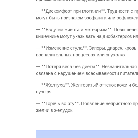
— **Дискомфорт при глотании**. Трудности с 
могут быть признаком эзофагита или рефлюкса
— **Вздутие живота и метеоризм**. Повышенное
кишечнике могут указывать на дисбактериоз и
— **Изменение стула**. Запоры, диарея, кровь
воспалительных процессах или опухолях.
— **Потеря веса без диеты**. Незначительная
связана с нарушением всасываемости питател
— **Желтуха**. Желтоватый оттенок кожи и бе
пузыря.
— **Горечь во рту**. Появление неприятного п
желчи в желудок.
—