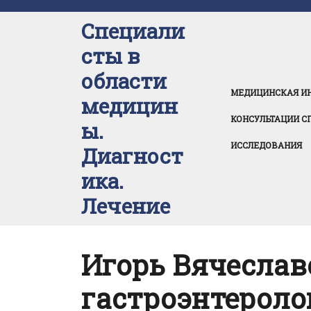
Перейти
к
Специали
содержимому
сты в
области
МЕДИЦИНСКАЯ И
медицин
КОНСУЛЬТАЦИИ С
ы.
ИССЛЕДОВАНИЯ
Диагност
ика.
Лечение
Игорь Вячеслав
гастроэнтероло