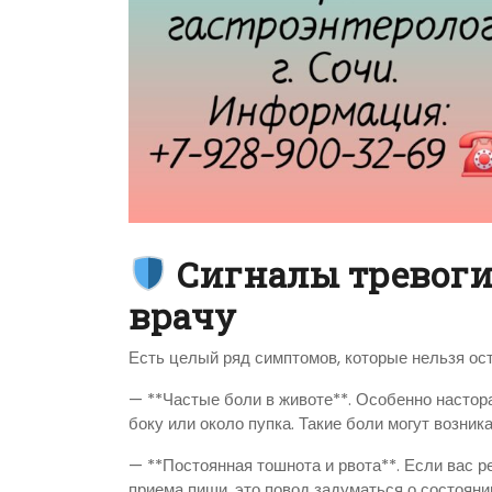
Сигналы тревоги:
врачу
Есть целый ряд симптомов, которые нельзя ост
— **Частые боли в животе**. Особенно настор
боку или около пупка. Такие боли могут возни
— **Постоянная тошнота и рвота**. Если вас р
приема пищи, это повод задуматься о состояни