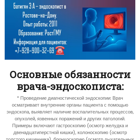
Основные обязанности
врача-эндоскописта:
* Проведение диагностической эндоскопии: Врач
осматривает внутренние органы пациента с помощью
эндоскопа, выявляет наличие воспалительных процессов,
опухолей, язвенных поражений и других патологий.
Примеры включают гастроскопию (осмотр желудка и
двенадцатиперстной кишки), колоноскопию (осмотр
толстого кишечника), бронхоскопию (осмотр дыхательных