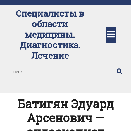
Перейти
к
Специалисты в
содержимому
области
Кно
медицины.
Диагностика.
Отк
Лечение
Батигян Эдуард
Арсенович —