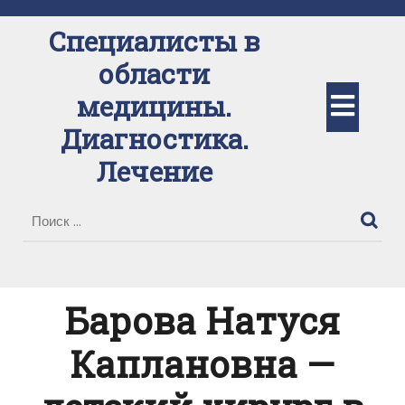
Перейти
к
Специалисты в
содержимому
области
Кно
медицины.
Диагностика.
Отк
Лечение
Барова Натуся
Каплановна —