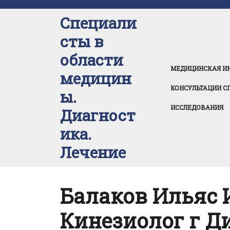
Перейти
к
Специали
содержимому
сты в
области
МЕДИЦИНСКАЯ И
медицин
КОНСУЛЬТАЦИИ С
ы.
ИССЛЕДОВАНИЯ
Диагност
ика.
Лечение
Балаков Ильяс 
Кинезиолог г 