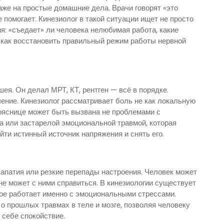
аже на простые домашние дела. Врачи говорят «это
е помогает. Кинезиолог в такой ситуации ищет не просто
я: «съедает» ли человека нелюбимая работа, какие
 как восстановить правильный режим работы нервной
шея. Он делал МРТ, КТ, рентген — всё в порядке.
ние. Кинезиолог рассматривает боль не как локальную
пояснице может быть вызвана не проблемами с
а или застарелой эмоциональной травмой, которая
йти истинный источник напряжения и снять его.
, апатия или резкие перепады настроения. Человек может
не может с ними справиться. В кинезиологии существует
рое работает именно с эмоциональными стрессами.
о прошлых травмах в теле и мозге, позволяя человеку
 себе спокойствие.