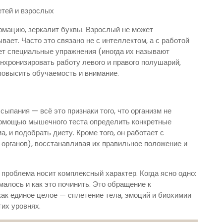
етей и взрослых
рмацию, зеркалит буквы. Взрослый не может
вает. Часто это связано не с интеллектом, а с работой
ует специальные упражнения (иногда их называют
инхронизировать работу левого и правого полушарий,
повысить обучаемость и внимание.
ыпания — всё это признаки того, что организм не
 помощью мышечного теста определить конкретные
, и подобрать диету. Кроме того, он работает с
органов), восстанавливая их правильное положение и
а проблема носит комплексный характер. Когда ясно одно:
омалось и как это починить. Это обращение к
как единое целое — сплетение тела, эмоций и биохимии
тих уровнях.