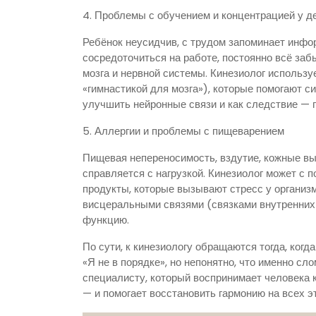
4. Проблемы с обучением и концентрацией у д
Ребёнок неусидчив, с трудом запоминает инфо
сосредоточиться на работе, постоянно всё забы
мозга и нервной системы. Кинезиолог использ
«гимнастикой для мозга»), которые помогают с
улучшить нейронные связи и как следствие — 
5. Аллергии и проблемы с пищеварением
Пищевая непереносимость, вздутие, кожные выс
справляется с нагрузкой. Кинезиолог может с
продукты, которые вызывают стресс у организма
висцеральными связями (связками внутренних 
функцию.
По сути, к кинезиологу обращаются тогда, когд
«Я не в порядке», но непонятно, что именно сл
специалисту, который воспринимает человека 
— и помогает восстановить гармонию на всех э