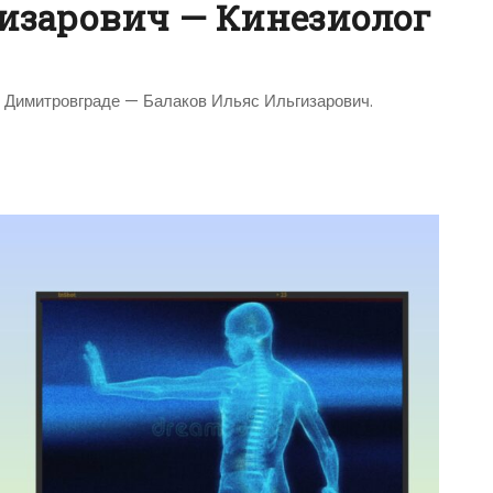
гизарович — Кинезиолог
в Димитровграде — Балаков Ильяс Ильгизарович.