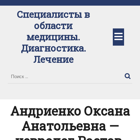
Перейти
к
Специалисты в
содержимому
области
Кно
медицины.
Диагностика.
Отк
Лечение
Андриенко Оксана
Анатольевна —